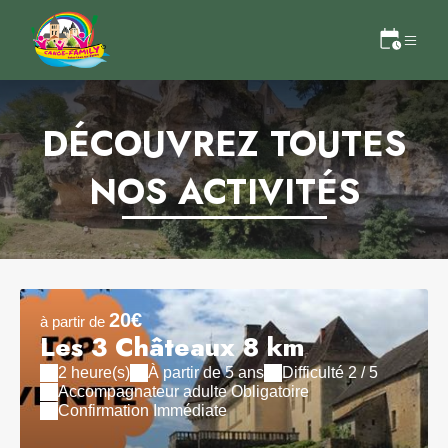
DÉCOUVREZ TOUTES
NOS ACTIVITÉS
20€
à partir de
Les 3 Châteaux 8 km
2 heure(s)
À partir de 5 ans
Difficulté 2 / 5
Accompagnateur adulte Obligatoire
Confirmation Immédiate