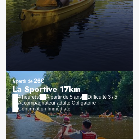
26€
à partir de
La Sportive 17km
4 heure(s)
À partir de 5 ans
Difficulté 3 / 5
Accompagnateur adulte Obligatoire
Confirmation Immédiate