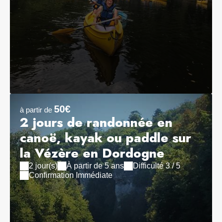
50€
à partir de
2 jours de randonnée en
canoë, kayak ou paddle sur
la Vézère en Dordogne
2 jour(s)
À partir de 5 ans
Difficulté 3 / 5
Confirmation Immédiate