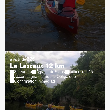
22€
à partir de
La Lascaux 12 km
3 heure(s)
À partir de 5 ans
Difficulté 2 / 5
Accompagnateur adulte Obligatoire
Confirmation Immédiate