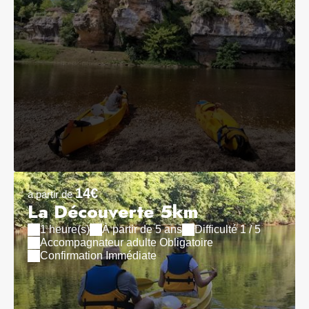
14€
à partir de
La Découverte 5km
1 heure(s)
À partir de 5 ans
Difficulté 1 / 5
Accompagnateur adulte Obligatoire
Confirmation Immédiate